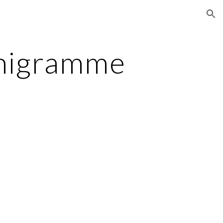
ion
anigramme